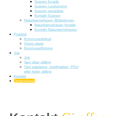
Svanen forside
Svanen rundvisning
Svanen venteliste
Kontakt Svanen
Naturbørnehaven Æbleskoven
Naturbørnehaven forside
Kontakt Naturbørnehaven
Praktisk
Kommunetilskud
Opsig plads
Kommuneflytning
Job
Job
Søg vikar stilling
Søg pædagog, medhjælper, PGU
eller leder stilling
Kontakt
Opskriv/login