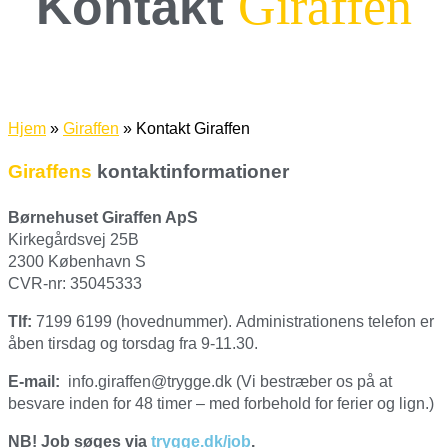
Giraffen
Kontakt
Hjem
»
Giraffen
»
Kontakt Giraffen
Giraffens
kontaktinformationer
Børnehuset Giraffen ApS
Kirkegårdsvej 25B
2300 København S
CVR-nr: 35045333
Tlf:
7199 6199 (hovednummer).
Administrationens telefon er
åben tirsdag og torsdag fra 9-11.30.
E-mail:
info.giraffen@trygge.dk (Vi bestræber os på at
besvare inden for 48 timer – med forbehold for ferier og lign.)
N
B! Job søges via
trygge.dk/job
.