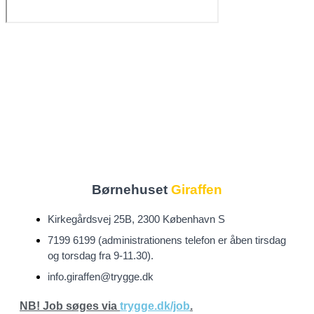
Børnehuset
Giraffen
Kirkegårdsvej 25B, 2300 København S
7199 6199 (administrationens telefon er åben tirsdag
og torsdag fra 9-11.30).
info.giraffen@trygge.dk
N
B! Job søges via
trygge.dk/job
.