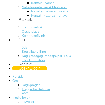
Kontakt Svanen
Naturbørnehaven Æbleskoven
Naturbørnehaven forside
Kontakt Naturbørnehaven
Praktisk
Kommunetilskud
Opsig plads
Kommuneflytning
Job
Job
Søg vikar stilling
Søg pædagog, medhjælper, PGU
eller leder stilling
Kontakt
Opskriv/login
Forside
Om
Dagligdagen
Trygge Institutioner
FAQ
Institutioner
Flyvefisken