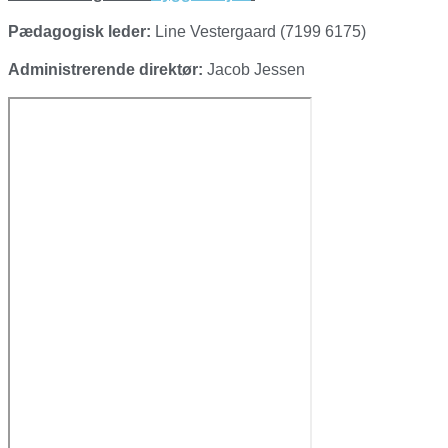
Pædagogisk leder:
Line Vestergaard (7
1
9
9
6
1
75)
Administrerende direktør:
Jacob Jessen