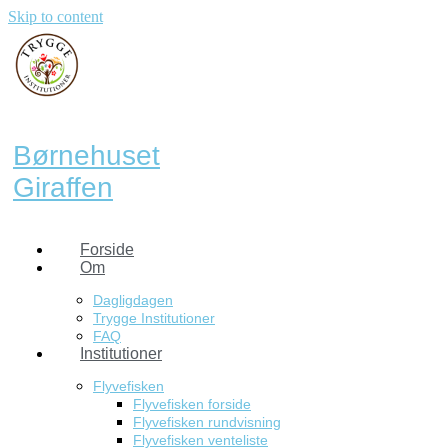
Skip to content
Børnehuset
Giraffen
Forside
Om
Dagligdagen
Trygge Institutioner
FAQ
Institutioner
Flyvefisken
Flyvefisken forside
Flyvefisken rundvisning
Flyvefisken venteliste