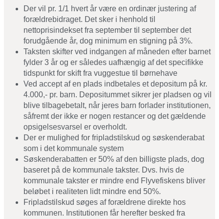
Der vil pr. 1/1 hvert år være en ordinær justering af
forældrebidraget. Det sker i henhold til
nettoprisindekset fra september til september det
forudgående år, dog minimum en stigning på 3%.
Taksten skifter ved indgangen af måneden efter barnet
fylder 3 år og er således uafhængig af det specifikke
tidspunkt for skift fra vuggestue til børnehave
Ved accept af en plads indbetales et depositum på kr.
4.000,- pr. barn. Depositummet sikrer jer pladsen og vil
blive tilbagebetalt, når jeres barn forlader institutionen,
såfremt der ikke er nogen restancer og det gældende
opsigelsesvarsel er overholdt.
Der er mulighed for fripladstilskud og søskenderabat
som i det kommunale system
Søskenderabatten er 50% af den billigste plads, dog
baseret på de kommunale takster. Dvs. hvis de
kommunale takster er mindre end Flyvefiskens bliver
beløbet i realiteten lidt mindre end 50%.
Fripladstilskud søges af forældrene direkte hos
kommunen. Institutionen får herefter besked fra