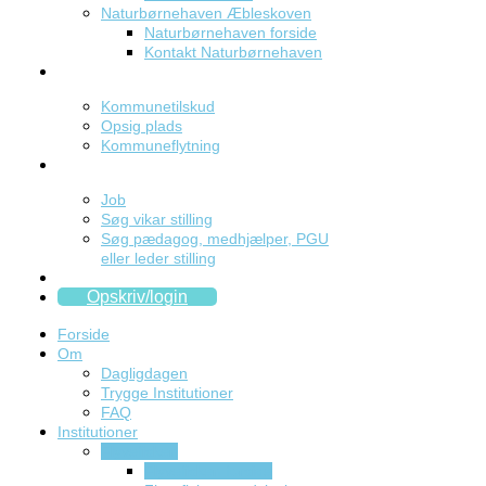
Naturbørnehaven Æbleskoven
Naturbørnehaven forside
Kontakt Naturbørnehaven
Praktisk
Kommunetilskud
Opsig plads
Kommuneflytning
Job
Job
Søg vikar stilling
Søg pædagog, medhjælper, PGU
eller leder stilling
Kontakt
Opskriv/login
Forside
Om
Dagligdagen
Trygge Institutioner
FAQ
Institutioner
Flyvefisken
Flyvefisken forside