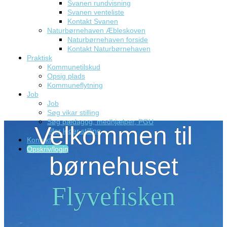
Svanen rundvisning
Svanen venteliste
Kontakt Svanen
Naturbørnehaven Æbleskoven
Naturbørnehaven forside
Kontakt Naturbørnehaven
Praktisk
Kommunetilskud
Opsig plads
Kommuneflytning
Job
Job
Søg vikar stilling
Søg pædagog, medhjælper, PGU
Velkommen til
eller leder stilling
Kontakt
Opskriv/login
børnehuset
Flyvefisken