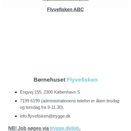
Flyvefisken
ABC
Børnehuset
Flyvefisken
Engvej 155, 2300 København S
7199 6199
(administrationens telefon er åben tirsdag
og torsdag fra 9-11.30).
info.flyvefisken@trygge.dk
N
B! Job søges via
trygge.dk/job
.