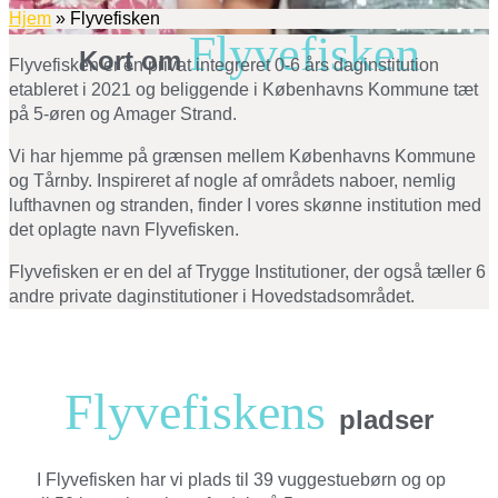
Hjem
»
Flyvefisken
Flyvefisken
Kort om
Flyvefisken er en privat integreret 0-6 års daginstitution
etableret i 2021 og beliggende i Københavns Kommune tæt
på 5-øren og Amager Stran
d.
Vi har hjemme på grænsen mellem Københavns Kommune
og Tårnby. Inspireret af nogle af områdets naboer, nemlig
lufthavnen og stranden,
finder I vores skønne institution med
det oplagte navn Flyvefisk
en.
Flyvefisken er en del af Trygge Institutioner, der også tæller 6
andre private daginstitutioner i Hovedstadsområdet.
Flyvefiskens
pladser
I Flyvefisken har vi plads til 39 vuggestuebørn og op