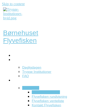
Skip to content
Børnehuset
Flyvefisken
Forside
Om
Dagligdagen
Trygge Institutioner
FAQ
Institutioner
Flyvefisken
Flyvefisken forside
Flyvefisken rundvisning
Flyvefisken venteliste
Kontakt Flyvefisken