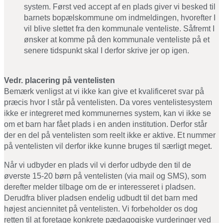
system. Først ved accept af en plads giver vi besked til
barnets bopælskommune om indmeldingen, hvorefter I
vil blive slettet fra den kommunale venteliste. Såfremt I
ønsker at komme på den kommunale venteliste på et
senere tidspunkt skal I derfor skrive jer op igen.
Vedr. placering på ventelisten
Bemærk venligst at vi ikke kan give et kvalificeret svar på
præcis hvor I står på ventelisten. Da vores ventelistesystem
ikke er integreret med kommunernes system, kan vi ikke se
om et barn har fået plads i en anden institution. Derfor står
der en del på ventelisten som reelt ikke er aktive. Et nummer
på ventelisten vil derfor ikke kunne bruges til særligt meget.
Når vi udbyder en plads vil vi derfor udbyde den til de
øverste 15-20 børn på ventelisten (via mail og SMS), som
derefter melder tilbage om de er interesseret i pladsen.
Derudfra bliver pladsen endelig udbudt til det barn med
højest anciennitet på ventelisten. Vi forbeholder os dog
retten til at foretage konkrete pædagogiske vurderinger ved