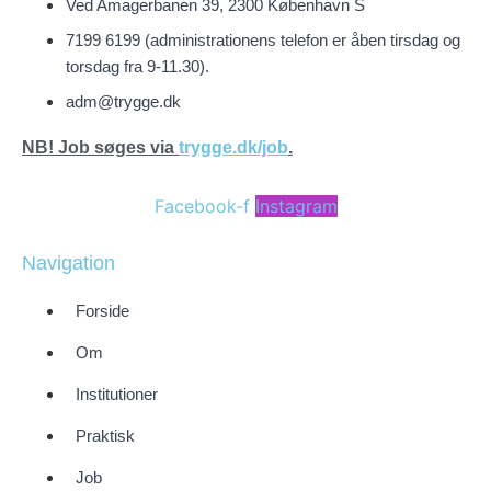
Ved Amagerbanen 39, 2300 København S
7199 6199 (administrationens telefon er åben tirsdag og
torsdag fra 9-11.30).
adm@trygge.dk
NB! Job søges via
trygge.dk/job
.
Facebook-f
Instagram
Navigation
Forside
Om
Institutioner
Praktisk
Job