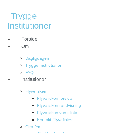
Skip
to
Trygge
content
Institutioner
Forside
Om
Dagligdagen
Trygge Institutioner
FAQ
Institutioner
Flyvefisken
Flyvefisken forside
Flyvefisken rundvisning
Flyvefisken venteliste
Kontakt Flyvefisken
Giraffen