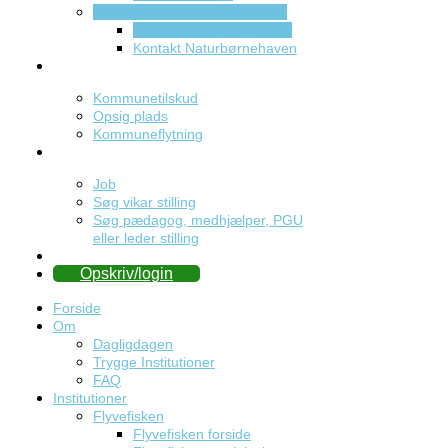
Naturbørnehaven Æbleskoven
Naturbørnehaven forside
Kontakt Naturbørnehaven
Praktisk
Kommunetilskud
Opsig plads
Kommuneflytning
Job
Job
Søg vikar stilling
Søg pædagog, medhjælper, PGU
eller leder stilling
Kontakt
Opskriv/login
Forside
Om
Dagligdagen
Trygge Institutioner
FAQ
Institutioner
Flyvefisken
Flyvefisken forside