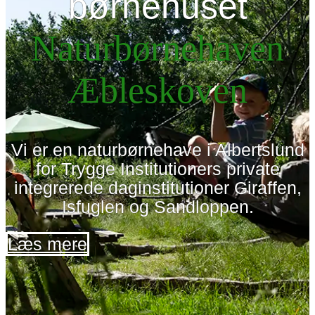
børnehuset
Naturbørnehaven
Æbleskoven
Vi er en naturbørnehave i Albertslund
for Trygge Institutioners private
integrerede daginstitutioner Giraffen,
Isfuglen og Sandloppen.
Læs mere