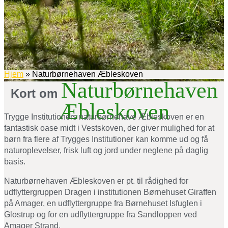
Hjem
»
Naturbørnehaven Æbleskoven
Naturbørnehaven
Kort om
Æbleskoven
Trygge Institutioners naturbørnehave Æbleskoven er en
fantastisk oase midt i Vestskoven, der giver mulighed for at
børn fra flere af Trygges Institutioner kan komme ud og få
naturoplevelser, frisk luft og jord under neglene på daglig
basis.
Naturbørnehaven Æbleskoven er pt. til rådighed for
udflyttergruppen Dragen i institutionen Børnehuset Giraffen
på Amager,
en udflyttergruppe fra Børnehuset Isfuglen i
Glostrup og for en udflyttergruppe fra Sandloppen ved
Amager Strand.