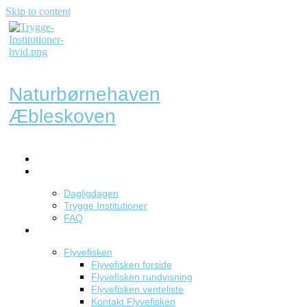
Skip to content
Naturbørnehaven
Æbleskoven
Forside
Om
Dagligdagen
Trygge Institutioner
FAQ
Institutioner
Flyvefisken
Flyvefisken forside
Flyvefisken rundvisning
Flyvefisken venteliste
Kontakt Flyvefisken