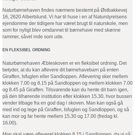
Naturbørnehaven
findes nærmere bestemt på Østbakkevej
16, 2620 Albertslund. Vi har til huse i en af Naturstyrelsens
ejendomme der tidligere har været brugt til naturskole, men
som for nyligt blev omdannet til børnehave
med skønne
rammer, såvel inde som ude.
EN FLEKSIBEL ORDNING
Naturbørnehaven
Æbleskoven
er en fleksibel ordning.
Det
betyder, at du kan aflevere dit
børnehavebarn
på enten
Giraffen, Isfuglen eller Sandloppen.
Aflevering sker mellem
klokken 7.00 og 8.15 på Sandloppen og
mellem klokken 7.00
og 8.45 på Giraffen
. Tilsvarende kan du hente dit barn igen,
på den tilhørende institution efter klokken 15.30, hvor bussen
vender tilbage fra en god dag i skoven. Man kan også gå
med ind og lege på Giraffen, Isfuglen og Sandloppen, og så
kan mor og far hente mellem 15.30 og 17.00 (fredag kl.
16.00).
Man skal være afleveret klokken 8.15 i Sandloppen, da vi så