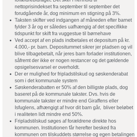
nettoprisindekset fra september til september det
forudgående år, dog minimum en stigning på 3%.
Taksten skifter ved indgangen af måneden efter barnet
fylder 3 år og er således uafhængig af det specifikke
tidspunkt for skift fra vuggestue til børnehave
Ved accept af en plads indbetales et depositum på kr.
4.000,- pr. barn. Depositummet sikrer jer pladsen og vil
blive tilbagebetalt, når jeres barn forlader institutionen,
såfremt der ikke er nogen restancer og det gældende
opsigelsesvarsel er overholdt.
Der er mulighed for fripladstilskud og søskenderabat
som i det kommunale system
Søskenderabatten er 50% af den billigste plads, dog
baseret på de kommunale takster. Dvs. hvis de
kommunale takster er mindre end Giraffens eller
Isfuglens, afhængigt af hvor dit barn går, bliver beløbet
i realiteten lidt mindre end 50%.
Fripladstilskud søges af forældrene direkte hos
kommunen. Institutionen får herefter besked fra
kommunen om tilskuddets størrelse og egen betalingen