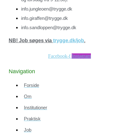
info.jungleoen@trygge.dk
info.giraffen@trygge.dk
info.sandloppen@trygge.dk
N
B! Job søges via
trygge.dk/job
.
Facebook-f
Instagram
Navigation
Forside
Om
Institutioner
Praktisk
Job