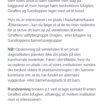
men vores antal af børn varierer hver dag på
baggrund af, hvor mange børn henholdsvis Isfuglen,
Giraffen og Sandloppen tager med ud til huset.
Hvis du er interesseret i en plads i Naturbørnehaven
Æbleskoven , kan du følge et af de
tre links
nedenfor,
for at skrive dit barn op på ventelisten til enten
Giraffens udflyttergruppe Dragen,
eller Isfuglen og
Sandloppens børnehavegrupper
NB!
Opskrivning på ventelisten til en privat
daginstitution påvirker ikke din plads på den
kommunale venteliste. Først i det tilfælde, hvor du
accepterer en plads i en af vores institutioner, sendes
der besked videre til pladsanvisningen i din hjemme-
kommune om, at du har fundet en alternativ
vuggestue- eller børnehaveplads til dit barn.
Rundvisning
bookes p.t. ved at tage kontakt til enten
Giraffen eller Isfuglen, afhængig af, hvilken institution
man er interesseret i.