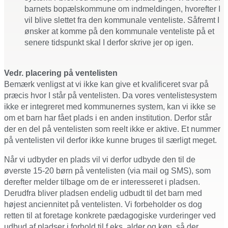
barnets bopælskommune om indmeldingen, hvorefter I
vil blive slettet fra den kommunale venteliste. Såfremt I
ønsker at komme på den kommunale venteliste på et
senere tidspunkt skal I derfor skrive jer op igen.
Vedr. placering på ventelisten
Bemærk venligst at vi ikke kan give et kvalificeret svar på
præcis hvor I står på ventelisten. Da vores ventelistesystem
ikke er integreret med kommunernes system, kan vi ikke se
om et barn har fået plads i en anden institution. Derfor står
der en del på ventelisten som reelt ikke er aktive. Et nummer
på ventelisten vil derfor ikke kunne bruges til særligt meget.
Når vi udbyder en plads vil vi derfor udbyde den til de
øverste 15-20 børn på ventelisten (via mail og SMS), som
derefter melder tilbage om de er interesseret i pladsen.
Derudfra bliver pladsen endelig udbudt til det barn med
højest anciennitet på ventelisten. Vi forbeholder os dog
retten til at foretage konkrete pædagogiske vurderinger ved
udbud af pladser i forhold til f.eks. alder og køn, så der