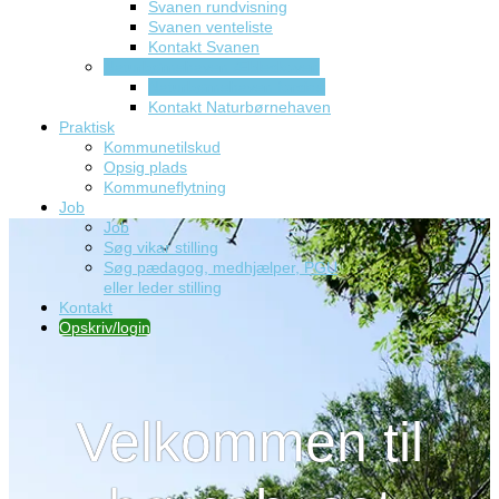
Svanen rundvisning
Svanen venteliste
Kontakt Svanen
Naturbørnehaven Æbleskoven
Naturbørnehaven forside
Kontakt Naturbørnehaven
Praktisk
Kommunetilskud
Opsig plads
Kommuneflytning
Job
Job
Søg vikar stilling
Søg pædagog, medhjælper, PGU
eller leder stilling
Kontakt
Opskriv/login
Velkommen til